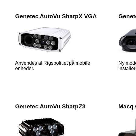
Genetec AutoVu SharpX VGA
Genet
Anvendes af Rigspolitiet på mobile
Ny model
enheder.
installe
Genetec AutoVu SharpZ3
Macq