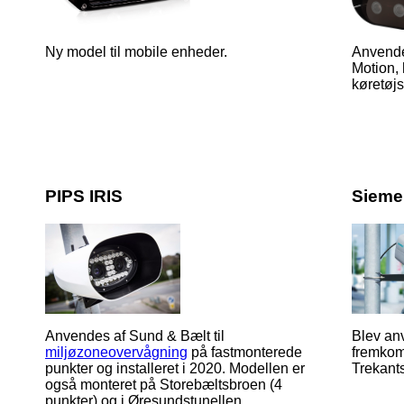
Ny model til mobile enheder.
Anvendes
Motion,
køretøj
PIPS IRIS
Sieme
Anvendes af Sund & Bælt til
Blev anv
miljøzoneovervågning
på fastmonterede
fremkom
punkter og installeret i 2020. Modellen er
Trekant
også monteret på Storebæltsbroen (4
punkter) og i Øresundstunellen.